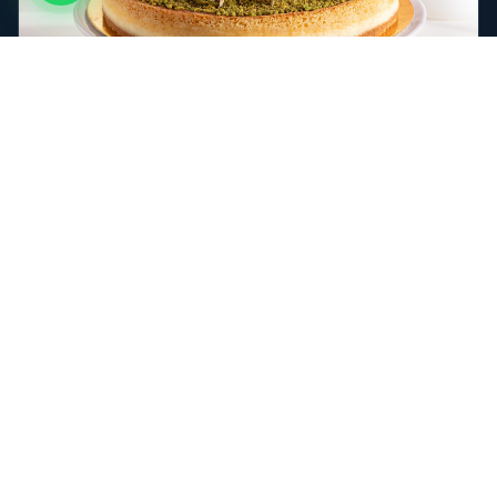
تصوير الطعام والمشروبات
تصوير احترافي للمطاعم والكافيهات والمنتجات الغذائية — صور
تُشهي وتُقنع بالشراء